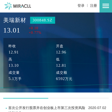
|
登录
注册
美瑞新材
300848.SZ
13.01
+0.10
+0.77%
昨收
开盘
12.91
12.96
高
低
13.10
12.81
成交量
成交额
5.1
6592
万手
万元
2020.07.02
首次公开发行股票并在创业板上市第三次投资风险