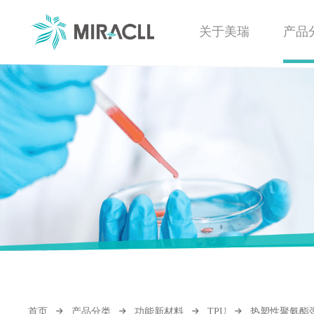
关于美瑞
产品
首页
产品分类
功能新材料
TPU
热塑性聚氨酯