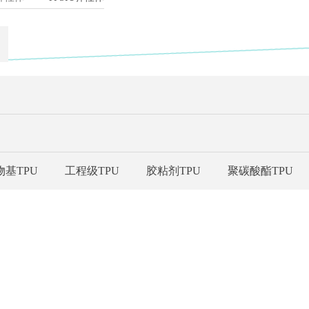
物基TPU
工程级TPU
胶粘剂TPU
聚碳酸酯TPU