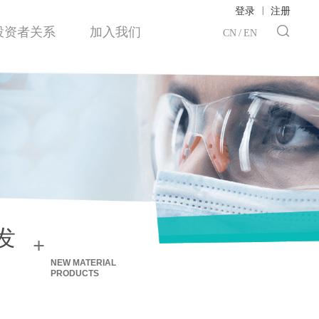
|
登录
注册
投资者关系
加入我们
CN
/
EN
发
+
NEW MATERIAL
PRODUCTS