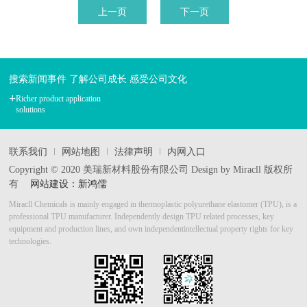
上一页
下一页
搜索新闻事件 了解公司成长 感受公司文化
+
Richer product application
solutions
联系我们
网站地图
法律声明
内网入口
Copyright © 2020 美瑞新材料股份有限公司 Design by Miracll 版权所
有
网站建设：新鸿儒
Miracll Chemicals is mainly engaged in thermoplastic polyurethane elastomer (TPU), is a
professional TPU manufacturer.
Independently design TPU related processes, key
equipment and production lines, and own independent
intellectual property rights for key
technologies.